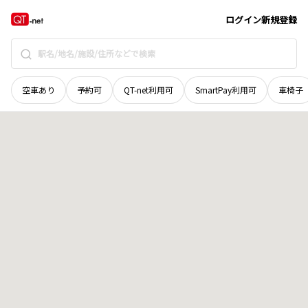
香川県
小豆郡小豆島町
橘
地域選択で探す
ログイン
新規登録
空車あり
予約可
QT-net利用可
SmartPay利用可
車椅子