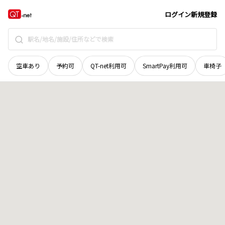
香川県
小豆郡小豆島町
蒲野
地域選択で探す
ログイン
新規登録
空車あり
予約可
QT-net利用可
SmartPay利用可
車椅子