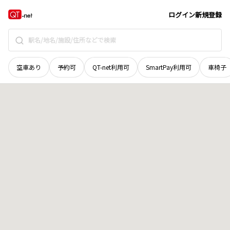
香川県
東かがわ市
五名
地域選択で探す
ログイン
新規登録
空車あり
予約可
QT-net利用可
SmartPay利用可
車椅子