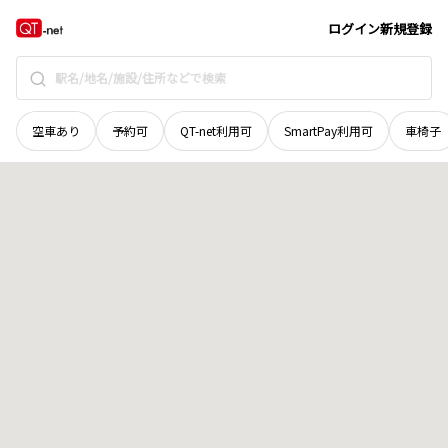
香川県
東かがわ市
川東
地域選択で探す
ログイン
新規登録
空車あり
予約可
QT-net利用可
SmartPay利用可
車椅子