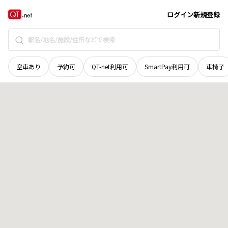
香川県
綾歌郡宇多津町
浜七番丁
地域選択で探す
ログイン
新規登録
空車あり
予約可
QT-net利用可
SmartPay利用可
車椅子