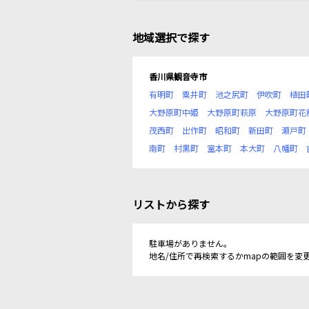
地域選択で探す
香川県観音寺市
有明町
粟井町
池之尻町
伊吹町
植田
大野原町中姫
大野原町萩原
大野原町花
茂西町
出作町
昭和町
新田町
瀬戸町
南町
村黒町
室本町
本大町
八幡町
リストから探す
駐車場がありません。
地名/住所で再検索するかmapの範囲を変