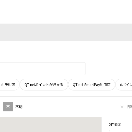
net 予約可
QT-netポイントが貯まる
QT-net SmartPay利用可
dポイ
不
不明
※一部
0件表示
1