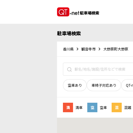
駐車場検索
駐車場検索
香川県
観音寺市
大野原町大野原
空車あり
車椅子対応あり
QT-
満
満車
空
空車
混
混雑