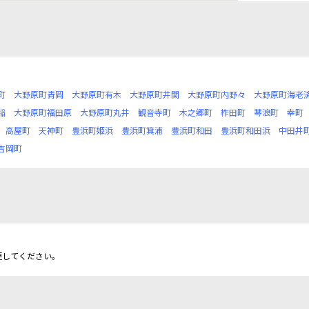
町
大野原町青岡
大野原町有木
大野原町井関
大野原町内野々
大野原町海老
稲
大野原町福田原
大野原町丸井
観音寺町
木之郷町
柞田町
琴浪町
幸町
高屋町
天神町
豊浜町姫浜
豊浜町箕浦
豊浜町和田
豊浜町和田浜
中田井
吉岡町
更してください。