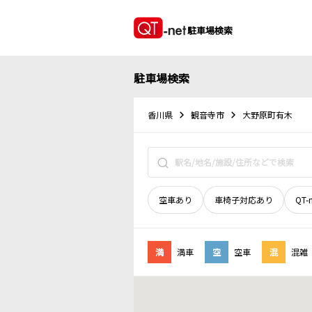
駐車場検索
駐車場検索
香川県
観音寺市
大野原町有木
空車あり
車椅子対応あり
QT-
満
満車
空
空車
混
混雑