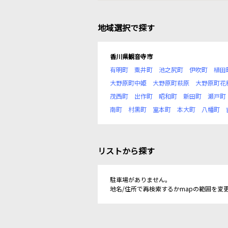
地域選択で探す
香川県観音寺市
有明町
粟井町
池之尻町
伊吹町
植田
大野原町中姫
大野原町萩原
大野原町花
茂西町
出作町
昭和町
新田町
瀬戸町
南町
村黒町
室本町
本大町
八幡町
リストから探す
駐車場がありません。
地名/住所で再検索するかmapの範囲を変