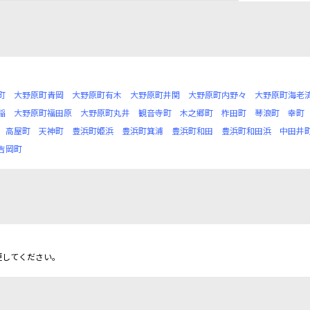
町
大野原町青岡
大野原町有木
大野原町井関
大野原町内野々
大野原町海老
稲
大野原町福田原
大野原町丸井
観音寺町
木之郷町
柞田町
琴浪町
幸町
高屋町
天神町
豊浜町姫浜
豊浜町箕浦
豊浜町和田
豊浜町和田浜
中田井
吉岡町
更してください。