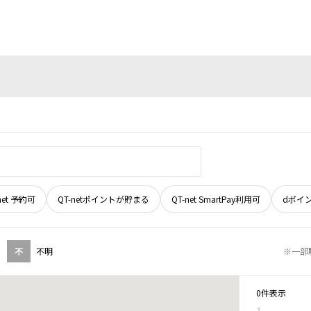
net 予約可
QT-netポイントが貯まる
QT-net SmartPay利用可
dポイ
不
不明
※一部
0件表示
1