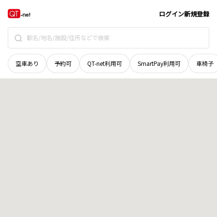
香川県
観音寺市
室本町
地域選択で探す
ログイン
新規登録
空車あり
予約可
QT-net利用可
SmartPay利用可
車椅子