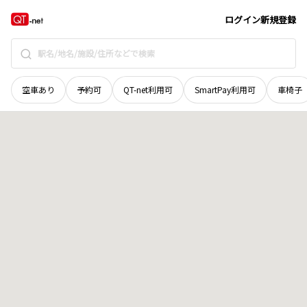
香川県
観音寺市
茂西町
地域選択で探す
ログイン
新規登録
空車あり
予約可
QT-net利用可
SmartPay利用可
車椅子