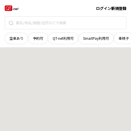
香川県
観音寺市
観音寺町
地域選択で探す
ログイン
新規登録
空車あり
予約可
QT-net利用可
SmartPay利用可
車椅子