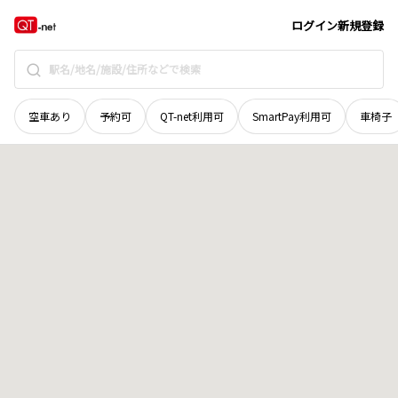
香川県
観音寺市
豊浜町和田
地域選択で探す
ログイン
新規登録
空車あり
予約可
QT-net利用可
SmartPay利用可
車椅子