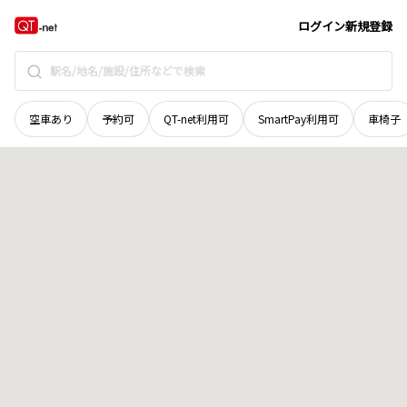
香川県
香川郡直島町
八日山
地域選択で探す
ログイン
新規登録
空車あり
予約可
QT-net利用可
SmartPay利用可
車椅子