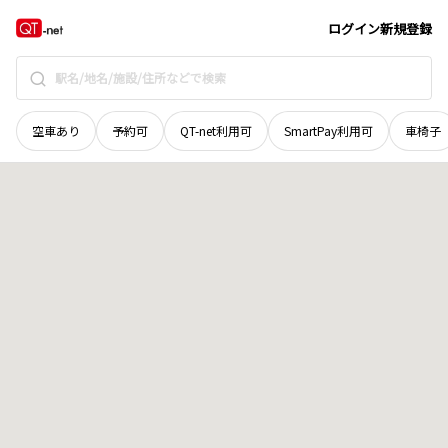
香川県
高松市
三条町
地域選択で探す
ログイン
新規登録
空車あり
予約可
QT-net利用可
SmartPay利用可
車椅子