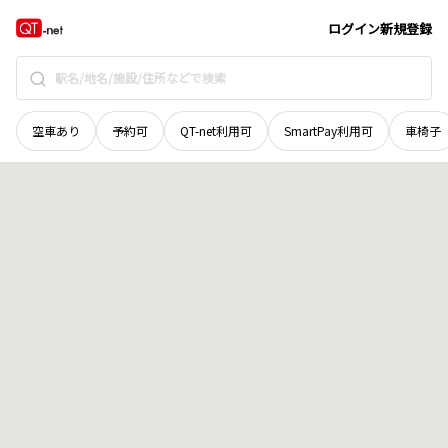
香川県
高松市
円座町
地域選択で探す
ログイン
新規登録
空車あり
予約可
QT-net利用可
SmartPay利用可
車椅子