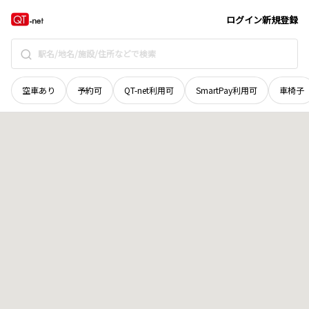
香川県
高松市
前田西町
地域選択で探す
ログイン
新規登録
空車あり
予約可
QT-net利用可
SmartPay利用可
車椅子