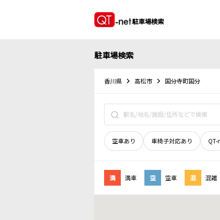
駐車場検索
駐車場検索
香川県
高松市
国分寺町国分
空車あり
車椅子対応あり
QT-
満
満車
空
空車
混
混雑