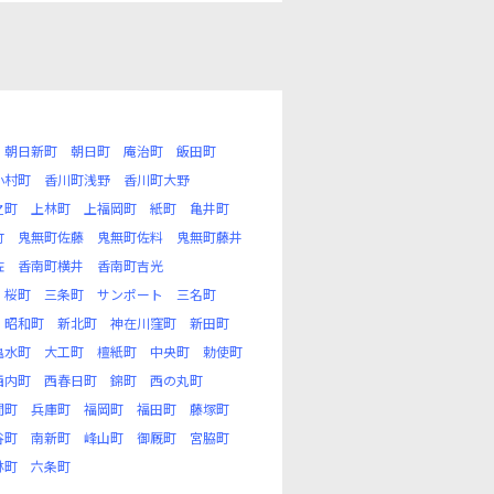
朝日新町
朝日町
庵治町
飯田町
小村町
香川町浅野
香川町大野
之町
上林町
上福岡町
紙町
亀井町
竹
鬼無町佐藤
鬼無町佐料
鬼無町藤井
佐
香南町横井
香南町吉光
桜町
三条町
サンポート
三名町
昭和町
新北町
神在川窪町
新田町
亀水町
大工町
檀紙町
中央町
勅使町
西内町
西春日町
錦町
西の丸町
間町
兵庫町
福岡町
福田町
藤塚町
谷町
南新町
峰山町
御厩町
宮脇町
林町
六条町