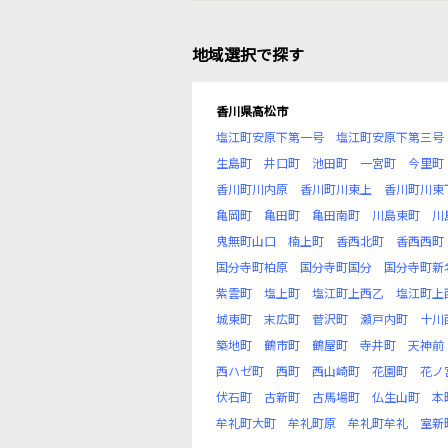
地域選択で探す
香川県高松市
塩江町安原下第一号
塩江町安原下第三号
生島町
井口町
池田町
一宮町
今里町
香川町川内原
香川町川東上
香川町川東
亀岡町
亀田町
亀田南町
川島東町
川
鬼無町山口
楠上町
香西北町
香西西町
国分寺町柏原
国分寺町国分
国分寺町新
紫雲町
塩上町
塩江町上西乙
塩江町上
城東町
末広町
菅沢町
瀬戸内町
十川
築地町
鶴市町
鶴屋町
寺井町
天神前
西ハゼ町
西町
西山崎町
花園町
花ノ
伏石町
古新町
古馬場町
仏生山町
本
牟礼町大町
牟礼町原
牟礼町牟礼
室新