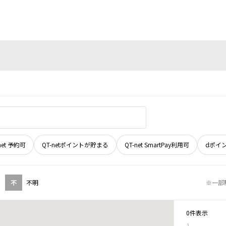
net 予約可
QT-netポイントが貯まる
QT-net SmartPay利用可
dポイ
不
不明
※一部
0件表示
1