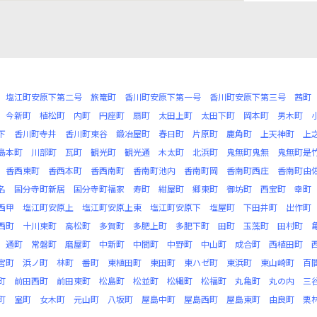
塩江町安原下第二号
旅篭町
香川町安原下第一号
香川町安原下第三号
茜町
今新町
植松町
内町
円座町
扇町
太田上町
太田下町
岡本町
男木町
下
香川町寺井
香川町東谷
鍛冶屋町
春日町
片原町
鹿角町
上天神町
上
島本町
川部町
瓦町
観光町
観光通
木太町
北浜町
鬼無町鬼無
鬼無町是
香西東町
香西本町
香西南町
香南町池内
香南町岡
香南町西庄
香南町由
名
国分寺町新居
国分寺町福家
寿町
紺屋町
郷東町
御坊町
西宝町
幸町
西甲
塩江町安原上
塩江町安原上東
塩江町安原下
塩屋町
下田井町
出作町
西町
十川東町
高松町
多賀町
多肥上町
多肥下町
田町
玉藻町
田村町
通町
常磐町
磨屋町
中新町
中間町
中野町
中山町
成合町
西植田町
宮町
浜ノ町
林町
番町
東植田町
東田町
東ハゼ町
東浜町
東山崎町
百
町
前田西町
前田東町
松島町
松並町
松縄町
松福町
丸亀町
丸の内
三
町
室町
女木町
元山町
八坂町
屋島中町
屋島西町
屋島東町
由良町
栗