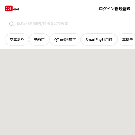
香川県
高松市
塩江町安原下第二号
地域選択で探す
ログイン
新規登録
空車あり
予約可
QT-net利用可
SmartPay利用可
車椅子