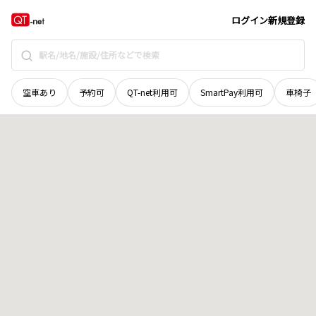
香川県
高松市
多肥上町
地域選択で探す
ログイン
新規登録
空車あり
予約可
QT-net利用可
SmartPay利用可
車椅子