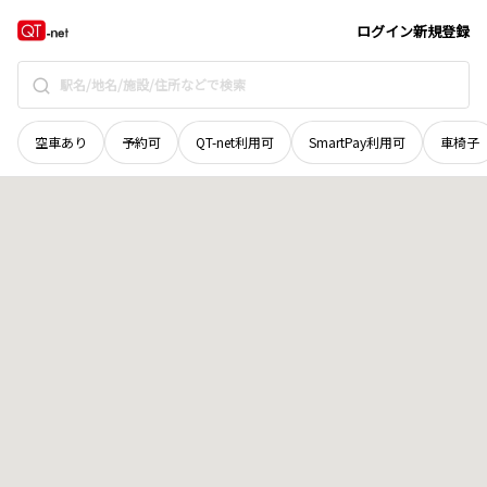
香川県
高松市
多賀町
地域選択で探す
ログイン
新規登録
空車あり
予約可
QT-net利用可
SmartPay利用可
車椅子