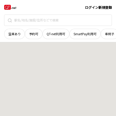
香川県
高松市
小村町
地域選択で探す
ログイン
新規登録
空車あり
予約可
QT-net利用可
SmartPay利用可
車椅子