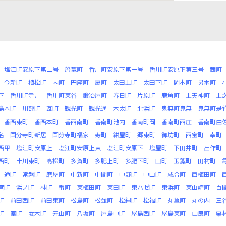
塩江町安原下第二号
旅篭町
香川町安原下第一号
香川町安原下第三号
茜町
今新町
植松町
内町
円座町
扇町
太田上町
太田下町
岡本町
男木町
下
香川町寺井
香川町東谷
鍛冶屋町
春日町
片原町
鹿角町
上天神町
上
島本町
川部町
瓦町
観光町
観光通
木太町
北浜町
鬼無町鬼無
鬼無町是
香西東町
香西本町
香西南町
香南町池内
香南町岡
香南町西庄
香南町由
名
国分寺町新居
国分寺町福家
寿町
紺屋町
郷東町
御坊町
西宝町
幸町
西甲
塩江町安原上
塩江町安原上東
塩江町安原下
塩屋町
下田井町
出作町
西町
十川東町
高松町
多賀町
多肥上町
多肥下町
田町
玉藻町
田村町
通町
常磐町
磨屋町
中新町
中間町
中野町
中山町
成合町
西植田町
宮町
浜ノ町
林町
番町
東植田町
東田町
東ハゼ町
東浜町
東山崎町
百
町
前田西町
前田東町
松島町
松並町
松縄町
松福町
丸亀町
丸の内
三
町
室町
女木町
元山町
八坂町
屋島中町
屋島西町
屋島東町
由良町
栗