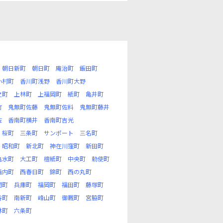
朝日新町
朝日町
庵治町
飯田町
小村町
香川町浅野
香川町大野
之町
上林町
上福岡町
紙町
亀井町
竹
鬼無町佐藤
鬼無町佐料
鬼無町藤井
佐
香南町横井
香南町吉光
桜町
三条町
サンポート
三名町
昭和町
新北町
神在川窪町
新田町
亀水町
大工町
檀紙町
中央町
勅使町
西内町
西春日町
錦町
西の丸町
間町
兵庫町
福岡町
福田町
藤塚町
谷町
南新町
峰山町
御厩町
宮脇町
林町
六条町