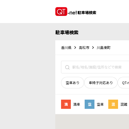
駐車場検索
駐車場検索
香川県
高松市
川島東町
空車あり
車椅子対応あり
QT-
満
満車
空
空車
混
混雑