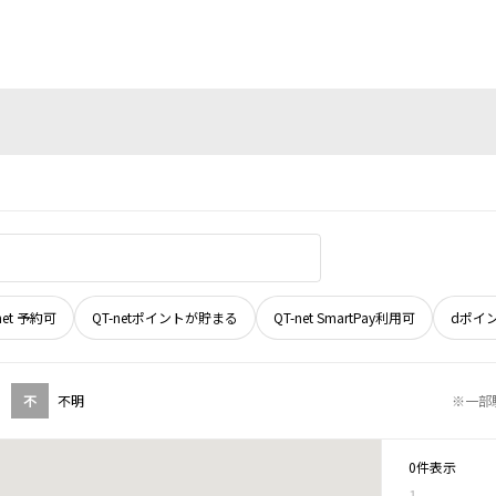
net 予約可
QT-netポイントが貯まる
QT-net SmartPay利用可
dポイ
不
不明
※一部
0件表示
1