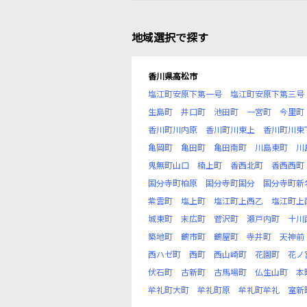
地域選択で探す
香川県高松市
塩江町安原下第一号
塩江町安原下第三号
生島町
井口町
池田町
一宮町
今里町
香川町川内原
香川町川東上
香川町川東
亀岡町
亀田町
亀田南町
川島東町
川
鬼無町山口
楠上町
香西北町
香西西町
国分寺町柏原
国分寺町国分
国分寺町新
紫雲町
塩上町
塩江町上西乙
塩江町上
城東町
末広町
菅沢町
瀬戸内町
十川
築地町
鶴市町
鶴屋町
寺井町
天神前
西ハゼ町
西町
西山崎町
花園町
花ノ
伏石町
古新町
古馬場町
仏生山町
本
牟礼町大町
牟礼町原
牟礼町牟礼
室新