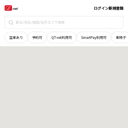
香川県
高松市
幸町
地域選択で探す
ログイン
新規登録
空車あり
予約可
QT-net利用可
SmartPay利用可
車椅子