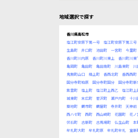
地域選択で探す
香川県高松市
塩江町安原下第一号
塩江町安原下第三号
生島町
井口町
池田町
一宮町
今里町
香川町川内原
香川町川東上
香川町川東
亀岡町
亀田町
亀田南町
川島東町
川
鬼無町山口
楠上町
香西北町
香西西町
国分寺町柏原
国分寺町国分
国分寺町新
紫雲町
塩上町
塩江町上西乙
塩江町上
城東町
末広町
菅沢町
瀬戸内町
十川
築地町
鶴市町
鶴屋町
寺井町
天神前
西ハゼ町
西町
西山崎町
花園町
花ノ
伏石町
古新町
古馬場町
仏生山町
本
牟礼町大町
牟礼町原
牟礼町牟礼
室新