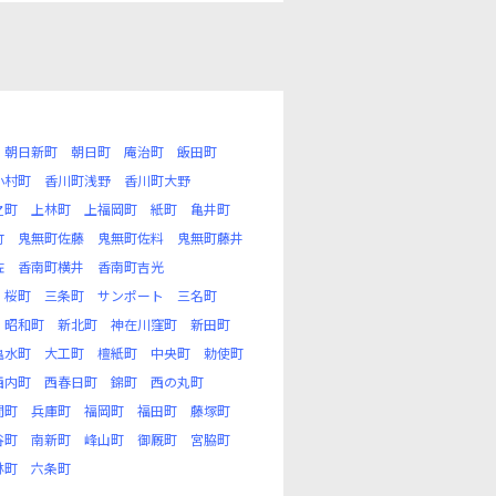
朝日新町
朝日町
庵治町
飯田町
小村町
香川町浅野
香川町大野
之町
上林町
上福岡町
紙町
亀井町
竹
鬼無町佐藤
鬼無町佐料
鬼無町藤井
佐
香南町横井
香南町吉光
桜町
三条町
サンポート
三名町
昭和町
新北町
神在川窪町
新田町
亀水町
大工町
檀紙町
中央町
勅使町
西内町
西春日町
錦町
西の丸町
間町
兵庫町
福岡町
福田町
藤塚町
谷町
南新町
峰山町
御厩町
宮脇町
林町
六条町