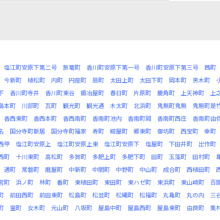
塩江町安原下第二号
旅篭町
香川町安原下第一号
香川町安原下第三号
茜町
今新町
植松町
内町
円座町
扇町
太田上町
太田下町
岡本町
男木町
下
香川町寺井
香川町東谷
鍛冶屋町
春日町
片原町
鹿角町
上天神町
上
島本町
川部町
瓦町
観光町
観光通
木太町
北浜町
鬼無町鬼無
鬼無町是
香西東町
香西本町
香西南町
香南町池内
香南町岡
香南町西庄
香南町由
名
国分寺町新居
国分寺町福家
寿町
紺屋町
郷東町
御坊町
西宝町
幸町
西甲
塩江町安原上
塩江町安原上東
塩江町安原下
塩屋町
下田井町
出作町
西町
十川東町
高松町
多賀町
多肥上町
多肥下町
田町
玉藻町
田村町
通町
常磐町
磨屋町
中新町
中間町
中野町
中山町
成合町
西植田町
宮町
浜ノ町
林町
番町
東植田町
東田町
東ハゼ町
東浜町
東山崎町
百
町
前田西町
前田東町
松島町
松並町
松縄町
松福町
丸亀町
丸の内
三
町
室町
女木町
元山町
八坂町
屋島中町
屋島西町
屋島東町
由良町
栗