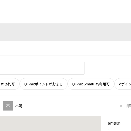
net 予約可
QT-netポイントが貯まる
QT-net SmartPay利用可
dポイ
不
不明
※一部
0件表示
1