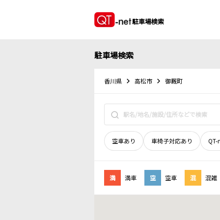
駐車場検索
駐車場検索
香川県
高松市
御厩町
空車あり
車椅子対応あり
QT-
満
満車
空
空車
混
混雑