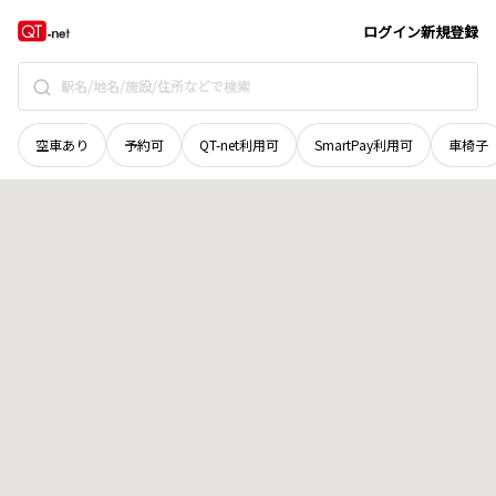
香川県
高松市
扇町
地域選択で探す
ログイン
新規登録
空車あり
予約可
QT-net利用可
SmartPay利用可
車椅子