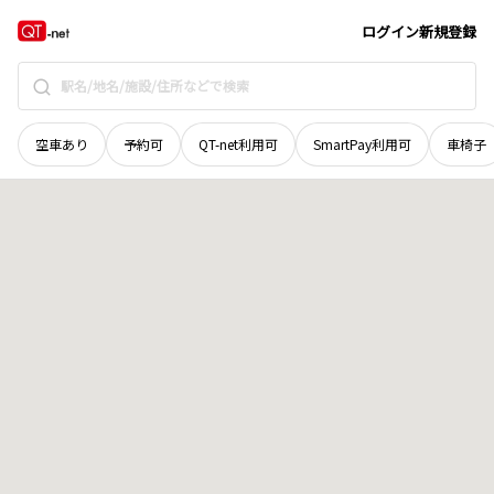
香川県
高松市
松福町
地域選択で探す
ログイン
新規登録
空車あり
予約可
QT-net利用可
SmartPay利用可
車椅子