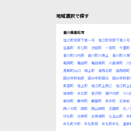
地域選択で探す
香川県高松市
塩江町安原下第一号
塩江町安原下第三号
生島町
井口町
池田町
一宮町
今里町
香川町川内原
香川町川東上
香川町川東
亀岡町
亀田町
亀田南町
川島東町
川
鬼無町山口
楠上町
香西北町
香西西町
国分寺町柏原
国分寺町国分
国分寺町新
紫雲町
塩上町
塩江町上西乙
塩江町上
城東町
末広町
菅沢町
瀬戸内町
十川
築地町
鶴市町
鶴屋町
寺井町
天神前
西ハゼ町
西町
西山崎町
花園町
花ノ
伏石町
古新町
古馬場町
仏生山町
本
牟礼町大町
牟礼町原
牟礼町牟礼
室新