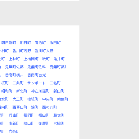
朝日新町
朝日町
庵治町
飯田町
小村町
香川町浅野
香川町大野
之町
上林町
上福岡町
紙町
亀井町
竹
鬼無町佐藤
鬼無町佐料
鬼無町藤井
佐
香南町横井
香南町吉光
桜町
三条町
サンポート
三名町
昭和町
新北町
神在川窪町
新田町
亀水町
大工町
檀紙町
中央町
勅使町
西内町
西春日町
錦町
西の丸町
間町
兵庫町
福岡町
福田町
藤塚町
谷町
南新町
峰山町
御厩町
宮脇町
林町
六条町