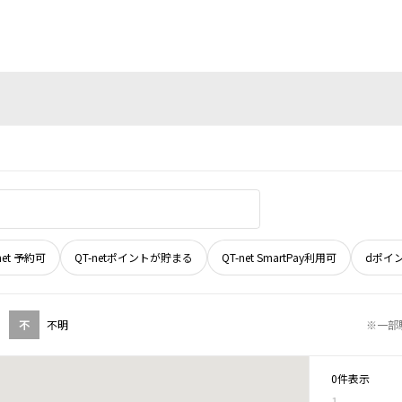
net 予約可
QT-netポイントが貯まる
QT-net SmartPay利用可
dポイ
不
不明
※一部
0件表示
1