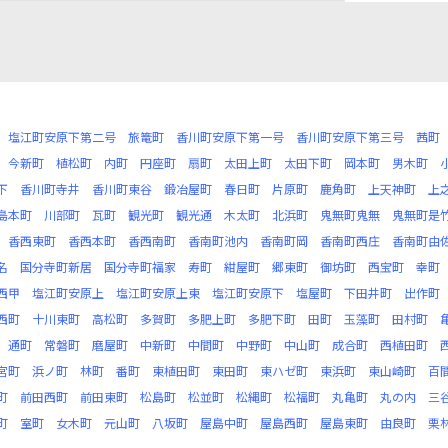
塩江町安原下第二号
旅篭町
香川町安原下第一号
香川町安原下第三号
茜町
今新町
植松町
内町
円座町
扇町
太田上町
太田下町
岡本町
男木町
下
香川町寺井
香川町東谷
鍛冶屋町
春日町
片原町
鹿角町
上天神町
上
島本町
川部町
瓦町
観光町
観光通
木太町
北浜町
鬼無町鬼無
鬼無町是
香西東町
香西本町
香西南町
香南町池内
香南町岡
香南町西庄
香南町由
名
国分寺町新居
国分寺町福家
寿町
紺屋町
郷東町
御坊町
西宝町
幸町
西甲
塩江町安原上
塩江町安原上東
塩江町安原下
塩屋町
下田井町
出作町
西町
十川東町
高松町
多賀町
多肥上町
多肥下町
田町
玉藻町
田村町
通町
常磐町
磨屋町
中新町
中間町
中野町
中山町
成合町
西植田町
宮町
浜ノ町
林町
番町
東植田町
東田町
東ハゼ町
東浜町
東山崎町
百
町
前田西町
前田東町
松島町
松並町
松縄町
松福町
丸亀町
丸の内
三
町
室町
女木町
元山町
八坂町
屋島中町
屋島西町
屋島東町
由良町
栗