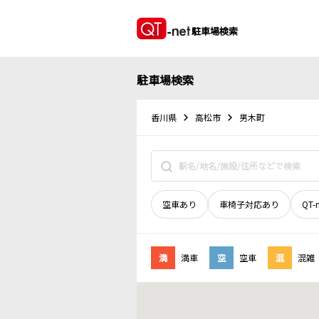
駐車場検索
駐車場検索
香川県
高松市
男木町
空車あり
車椅子対応あり
QT-
満
満車
空
空車
混
混雑