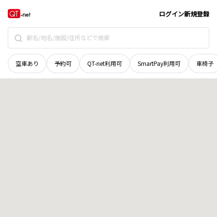
香川県
高松市
鬼無町佐藤
地域選択で探す
ログイン
新規登録
空車あり
予約可
QT-net利用可
SmartPay利用可
車椅子