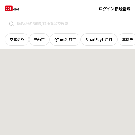
高知県
吾川郡いの町
大国町
地域選択で探す
ログイン
新規登録
空車あり
予約可
QT-net利用可
SmartPay利用可
車椅子