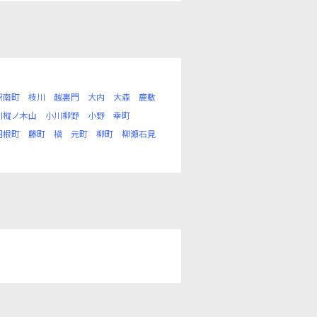
駅南町
枝川
越裏門
大内
大森
鹿敷
川樅ノ木山
小川柳野
小野
幸町
羽根町
藤町
槇
元町
柳町
柳瀬石見