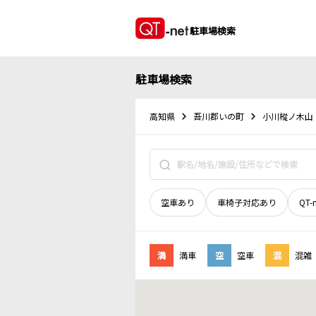
駐車場検索
駐車場検索
高知県
吾川郡いの町
小川樅ノ木山
空車あり
車椅子対応あり
QT-
満
満車
空
空車
混
混雑