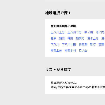
地域選択で探す
高知県吾川郡いの町
上八川上分
上八川下分
中ノ川
池ノ内
葛原
加田
鎌田
加茂町
清水上分
清
下八川
下八川十田
勝賀瀬
新町
高薮
柳瀬上分
柳瀬本村
脇ノ山
リストから探す
駐車場がありません。
地名/住所で再検索するかmapの範囲を変