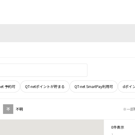
net 予約可
QT-netポイントが貯まる
QT-net SmartPay利用可
dポイ
不
不明
※一部
0件表示
1