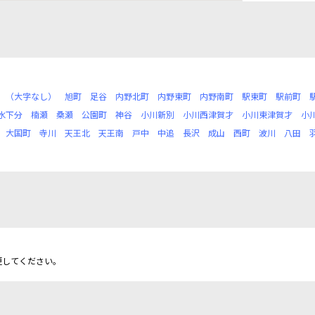
（大字なし）
旭町
足谷
内野北町
内野東町
内野南町
駅東町
駅前町
水下分
楠瀬
桑瀬
公園町
神谷
小川新別
小川西津賀才
小川東津賀才
小
大国町
寺川
天王北
天王南
戸中
中追
長沢
成山
西町
波川
八田
更してください。