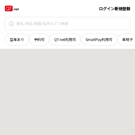
高知県
吾川郡いの町
幸町
地域選択で探す
ログイン
新規登録
空車あり
予約可
QT-net利用可
SmartPay利用可
車椅子