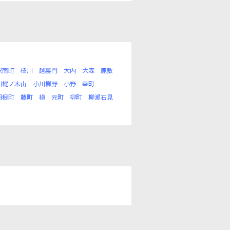
駅南町
枝川
越裏門
大内
大森
鹿敷
川樅ノ木山
小川柳野
小野
幸町
羽根町
藤町
槇
元町
柳町
柳瀬石見