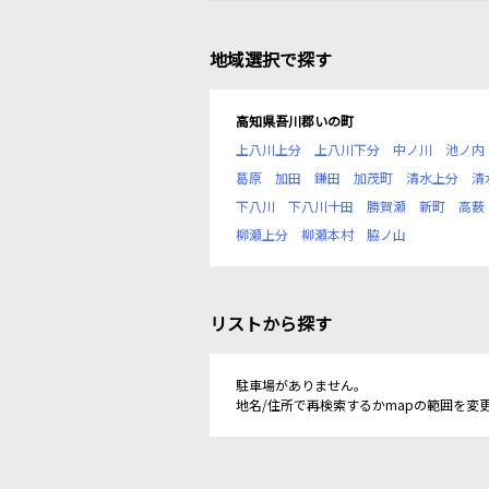
地域選択で探す
高知県吾川郡いの町
上八川上分
上八川下分
中ノ川
池ノ内
葛原
加田
鎌田
加茂町
清水上分
清
下八川
下八川十田
勝賀瀬
新町
高薮
柳瀬上分
柳瀬本村
脇ノ山
リストから探す
駐車場がありません。
地名/住所で再検索するかmapの範囲を変