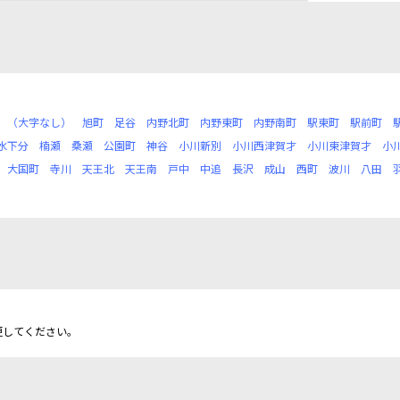
（大字なし）
旭町
足谷
内野北町
内野東町
内野南町
駅東町
駅前町
水下分
楠瀬
桑瀬
公園町
神谷
小川新別
小川西津賀才
小川東津賀才
小
大国町
寺川
天王北
天王南
戸中
中追
長沢
成山
西町
波川
八田
更してください。