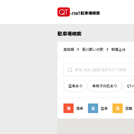
駐車場検索
駐車場検索
高知県
吾川郡いの町
柳瀬上分
空車あり
車椅子対応あり
QT-
満
満車
空
空車
混
混雑