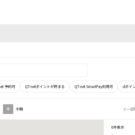
net 予約可
QT-netポイントが貯まる
QT-net SmartPay利用可
dポイ
不
不明
※一部
0件表示
1