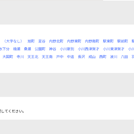
（大字なし）
旭町
足谷
内野北町
内野東町
内野南町
駅東町
駅前町
水下分
楠瀬
桑瀬
公園町
神谷
小川新別
小川西津賀才
小川東津賀才
小
大国町
寺川
天王北
天王南
戸中
中追
長沢
成山
西町
波川
八田
更してください。