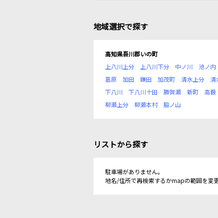
地域選択で探す
高知県吾川郡いの町
上八川上分
上八川下分
中ノ川
池ノ内
葛原
加田
鎌田
加茂町
清水上分
清
下八川
下八川十田
勝賀瀬
新町
高薮
柳瀬上分
柳瀬本村
脇ノ山
リストから探す
駐車場がありません。
地名/住所で再検索するかmapの範囲を変