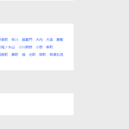
駅南町
枝川
越裏門
大内
大森
鹿敷
川樅ノ木山
小川柳野
小野
幸町
羽根町
藤町
槇
元町
柳町
柳瀬石見