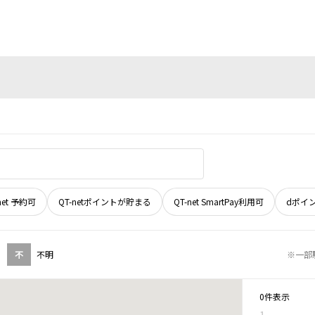
net 予約可
QT-netポイントが貯まる
QT-net SmartPay利用可
dポイ
不
不明
※一部
0件表示
1