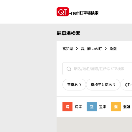
駐車場検索
駐車場検索
高知県
吾川郡いの町
桑瀬
空車あり
車椅子対応あり
QT-
満
満車
空
空車
混
混雑