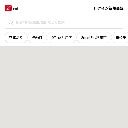
高知県
吾川郡いの町
葛原
地域選択で探す
ログイン
新規登録
空車あり
予約可
QT-net利用可
SmartPay利用可
車椅子