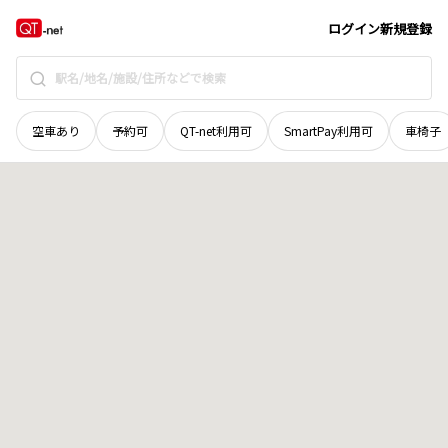
高知県
吾川郡いの町
高薮
地域選択で探す
ログイン
新規登録
空車あり
予約可
QT-net利用可
SmartPay利用可
車椅子