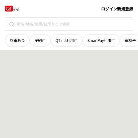
高知県
吾川郡仁淀川町
大板
地域選択で探す
ログイン
新規登録
空車あり
予約可
QT-net利用可
SmartPay利用可
車椅子