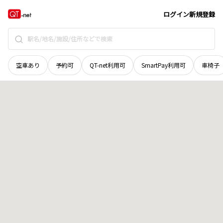
鳥取県
倉吉市
不入岡
地域選択で探す
ログイン
新規登録
空車あり
予約可
QT-net利用可
SmartPay利用可
車椅子