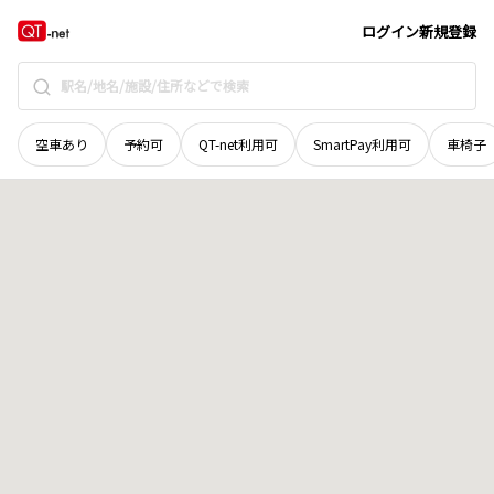
鳥取県
倉吉市
仲ノ町
地域選択で探す
ログイン
新規登録
空車あり
予約可
QT-net利用可
SmartPay利用可
車椅子