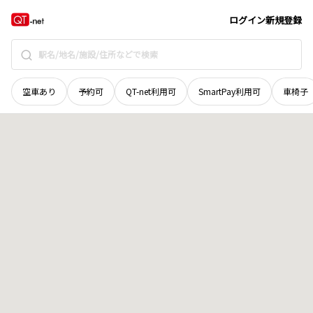
鳥取県
倉吉市
北野
地域選択で探す
ログイン
新規登録
空車あり
予約可
QT-net利用可
SmartPay利用可
車椅子