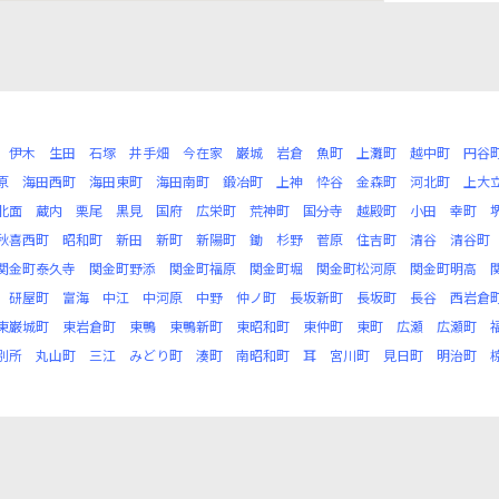
伊木
生田
石塚
井手畑
今在家
巌城
岩倉
魚町
上灘町
越中町
円谷
原
海田西町
海田東町
海田南町
鍛冶町
上神
忰谷
金森町
河北町
上大
北面
蔵内
栗尾
黒見
国府
広栄町
荒神町
国分寺
越殿町
小田
幸町
秋喜西町
昭和町
新田
新町
新陽町
鋤
杉野
菅原
住吉町
清谷
清谷町
関金町泰久寺
関金町野添
関金町福原
関金町堀
関金町松河原
関金町明高
研屋町
富海
中江
中河原
中野
仲ノ町
長坂新町
長坂町
長谷
西岩倉
東巌城町
東岩倉町
東鴨
東鴨新町
東昭和町
東仲町
東町
広瀬
広瀬町
別所
丸山町
三江
みどり町
湊町
南昭和町
耳
宮川町
見日町
明治町