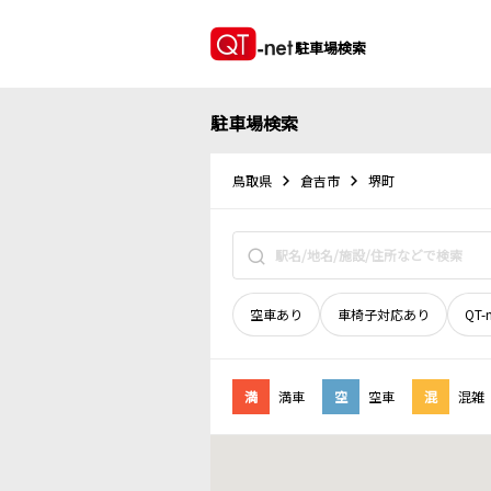
駐車場検索
駐車場検索
鳥取県
倉吉市
堺町
空車あり
車椅子対応あり
QT-
満
満車
空
空車
混
混雑