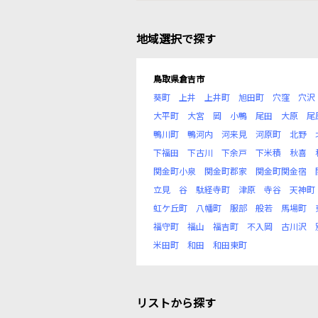
地域選択で探す
鳥取県倉吉市
葵町
上井
上井町
旭田町
穴窪
穴沢
大平町
大宮
岡
小鴨
尾田
大原
尾
鴨川町
鴨河内
河来見
河原町
北野
下福田
下古川
下余戸
下米積
秋喜
関金町小泉
関金町郡家
関金町関金宿
立見
谷
駄経寺町
津原
寺谷
天神町
虹ケ丘町
八幡町
服部
般若
馬場町
福守町
福山
福吉町
不入岡
古川沢
米田町
和田
和田東町
リストから探す