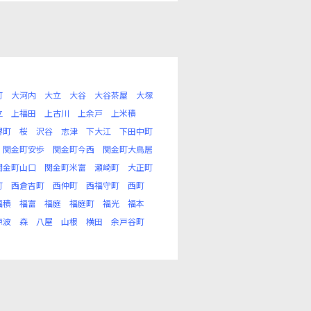
町
大河内
大立
大谷
大谷茶屋
大塚
立
上福田
上古川
上余戸
上米積
堺町
桜
沢谷
志津
下大江
下田中町
関金町安歩
関金町今西
関金町大鳥居
関金町山口
関金町米富
瀬崎町
大正町
町
西倉吉町
西仲町
西福守町
西町
福積
福富
福庭
福庭町
福光
福本
椋波
森
八屋
山根
横田
余戸谷町