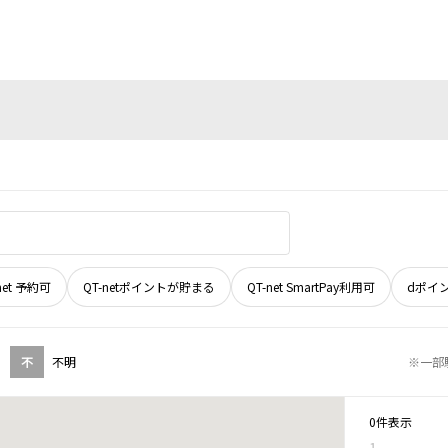
net 予約可
QT-netポイントが貯まる
QT-net SmartPay利用可
dポイ
不
不明
※一部
0件表示
1