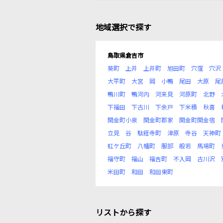
地域選択で探す
鳥取県倉吉市
葵町
上井
上井町
旭田町
穴窪
穴沢
大平町
大宮
岡
小鴨
尾田
大原
尾
鴨川町
鴨河内
河来見
河原町
北野
下福田
下古川
下余戸
下米積
秋喜
関金町小泉
関金町郡家
関金町関金宿
立見
谷
駄経寺町
津原
寺谷
天神町
虹ケ丘町
八幡町
服部
般若
馬場町
福守町
福山
福吉町
不入岡
古川沢
米田町
和田
和田東町
リストから探す