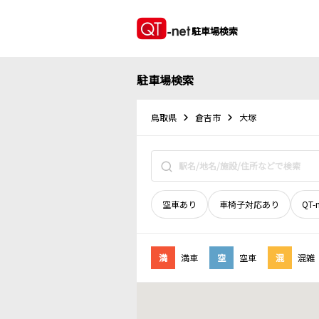
駐車場検索
駐車場検索
鳥取県
倉吉市
大塚
空車あり
車椅子対応あり
QT-
満
満車
空
空車
混
混雑