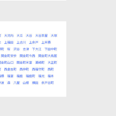
町
大河内
大立
大谷
大谷茶屋
大塚
立
上福田
上古川
上余戸
上米積
堺町
桜
沢谷
志津
下大江
下田中町
関金町安歩
関金町今西
関金町大鳥居
関金町山口
関金町米富
瀬崎町
大正町
町
西倉吉町
西仲町
西福守町
西町
福積
福富
福庭
福庭町
福光
福本
椋波
森
八屋
山根
横田
余戸谷町