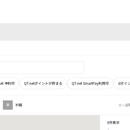
net 予約可
QT-netポイントが貯まる
QT-net SmartPay利用可
dポイ
不
不明
※一部
0件表示
1