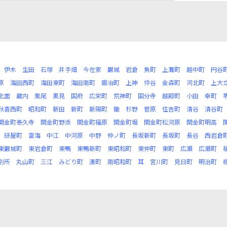
伊木
生田
石塚
井手畑
今在家
巌城
岩倉
魚町
上灘町
越中町
円谷
原
海田西町
海田東町
海田南町
鍛冶町
上神
忰谷
金森町
河北町
上大
北面
蔵内
栗尾
黒見
国府
広栄町
荒神町
国分寺
越殿町
小田
幸町
秋喜西町
昭和町
新田
新町
新陽町
鋤
杉野
菅原
住吉町
清谷
清谷町
関金町泰久寺
関金町野添
関金町福原
関金町堀
関金町松河原
関金町明高
研屋町
富海
中江
中河原
中野
仲ノ町
長坂新町
長坂町
長谷
西岩倉
東巌城町
東岩倉町
東鴨
東鴨新町
東昭和町
東仲町
東町
広瀬
広瀬町
別所
丸山町
三江
みどり町
湊町
南昭和町
耳
宮川町
見日町
明治町