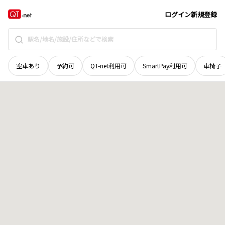
鳥取県
倉吉市
大正町
地域選択で探す
ログイン
新規登録
空車あり
予約可
QT-net利用可
SmartPay利用可
車椅子