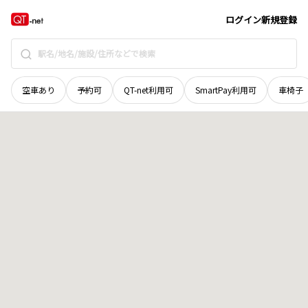
鳥取県
倉吉市
東町
地域選択で探す
ログイン
新規登録
空車あり
予約可
QT-net利用可
SmartPay利用可
車椅子