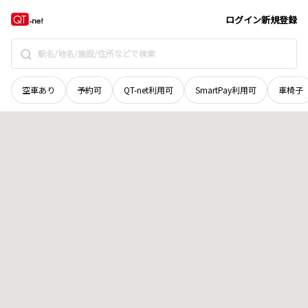
鳥取県
倉吉市
東鴨新町
地域選択で探す
ログイン
新規登録
空車あり
予約可
QT-net利用可
SmartPay利用可
車椅子