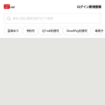
鳥取県
倉吉市
研屋町
地域選択で探す
ログイン
新規登録
空車あり
予約可
QT-net利用可
SmartPay利用可
車椅子