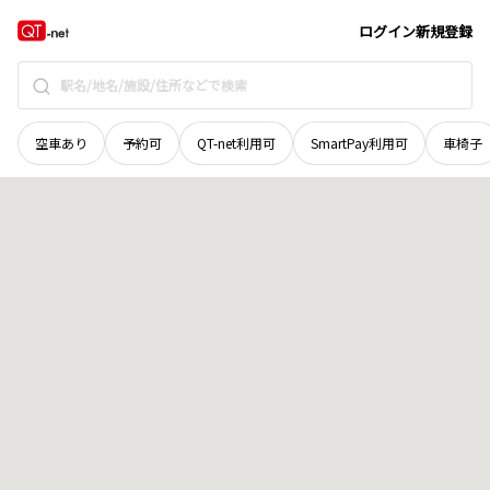
鳥取県
倉吉市
福守町
地域選択で探す
ログイン
新規登録
空車あり
予約可
QT-net利用可
SmartPay利用可
車椅子