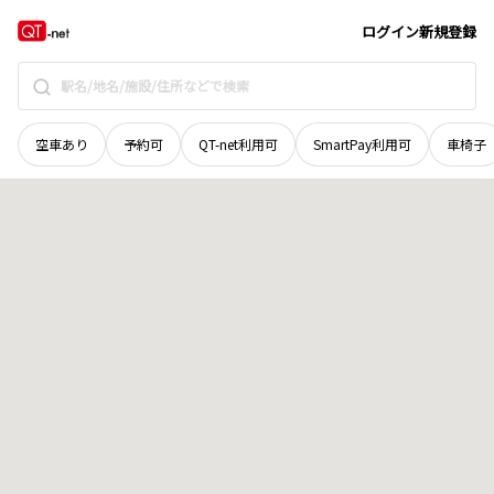
鳥取県
倉吉市
長坂町
地域選択で探す
ログイン
新規登録
空車あり
予約可
QT-net利用可
SmartPay利用可
車椅子