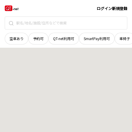
鳥取県
倉吉市
関金町堀
地域選択で探す
ログイン
新規登録
空車あり
予約可
QT-net利用可
SmartPay利用可
車椅子