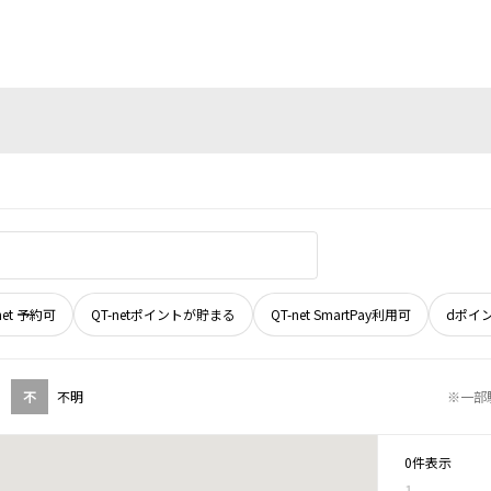
net 予約可
QT-netポイントが貯まる
QT-net SmartPay利用可
dポイ
不
不明
※一部
0件表示
1