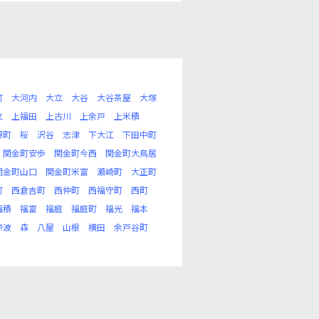
町
大河内
大立
大谷
大谷茶屋
大塚
立
上福田
上古川
上余戸
上米積
堺町
桜
沢谷
志津
下大江
下田中町
関金町安歩
関金町今西
関金町大鳥居
関金町山口
関金町米富
瀬崎町
大正町
町
西倉吉町
西仲町
西福守町
西町
福積
福富
福庭
福庭町
福光
福本
椋波
森
八屋
山根
横田
余戸谷町