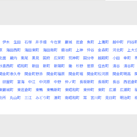
伊木
生田
石塚
井手畑
今在家
巌城
岩倉
魚町
上灘町
越中町
円谷
原
海田西町
海田東町
海田南町
鍛冶町
上神
忰谷
金森町
河北町
上大
北面
蔵内
栗尾
黒見
国府
広栄町
荒神町
国分寺
越殿町
小田
幸町
秋喜西町
昭和町
新田
新町
新陽町
鋤
杉野
菅原
住吉町
清谷
清谷町
関金町泰久寺
関金町野添
関金町福原
関金町堀
関金町松河原
関金町明高
研屋町
富海
中江
中河原
中野
仲ノ町
長坂新町
長坂町
長谷
西岩倉
東巌城町
東岩倉町
東鴨
東鴨新町
東昭和町
東仲町
東町
広瀬
広瀬町
別所
丸山町
三江
みどり町
湊町
南昭和町
耳
宮川町
見日町
明治町