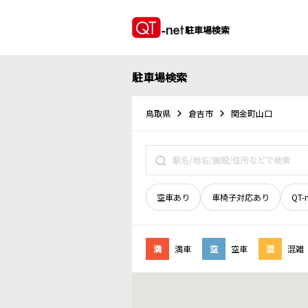
駐車場検索
駐車場検索
鳥取県
倉吉市
関金町山口
空車あり
車椅子対応あり
QT-
満
満車
空
空車
混
混雑