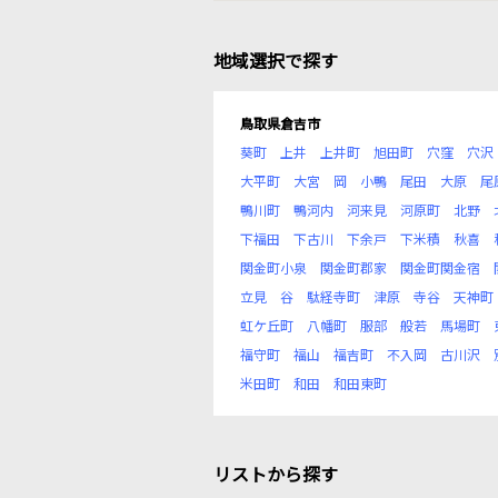
地域選択で探す
鳥取県倉吉市
葵町
上井
上井町
旭田町
穴窪
穴沢
大平町
大宮
岡
小鴨
尾田
大原
尾
鴨川町
鴨河内
河来見
河原町
北野
下福田
下古川
下余戸
下米積
秋喜
関金町小泉
関金町郡家
関金町関金宿
立見
谷
駄経寺町
津原
寺谷
天神町
虹ケ丘町
八幡町
服部
般若
馬場町
福守町
福山
福吉町
不入岡
古川沢
米田町
和田
和田東町
リストから探す