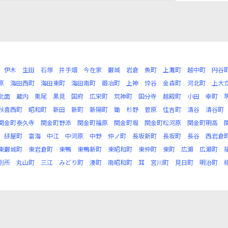
伊木
生田
石塚
井手畑
今在家
巌城
岩倉
魚町
上灘町
越中町
円谷
原
海田西町
海田東町
海田南町
鍛冶町
上神
忰谷
金森町
河北町
上大
北面
蔵内
栗尾
黒見
国府
広栄町
荒神町
国分寺
越殿町
小田
幸町
秋喜西町
昭和町
新田
新町
新陽町
鋤
杉野
菅原
住吉町
清谷
清谷町
関金町泰久寺
関金町野添
関金町福原
関金町堀
関金町松河原
関金町明高
研屋町
富海
中江
中河原
中野
仲ノ町
長坂新町
長坂町
長谷
西岩倉
東巌城町
東岩倉町
東鴨
東鴨新町
東昭和町
東仲町
東町
広瀬
広瀬町
別所
丸山町
三江
みどり町
湊町
南昭和町
耳
宮川町
見日町
明治町