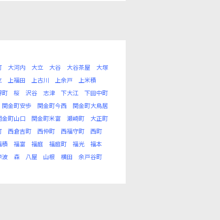
町
大河内
大立
大谷
大谷茶屋
大塚
立
上福田
上古川
上余戸
上米積
堺町
桜
沢谷
志津
下大江
下田中町
関金町安歩
関金町今西
関金町大鳥居
関金町山口
関金町米富
瀬崎町
大正町
町
西倉吉町
西仲町
西福守町
西町
福積
福富
福庭
福庭町
福光
福本
椋波
森
八屋
山根
横田
余戸谷町