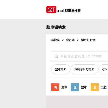
駐車場検索
駐車場検索
鳥取県
倉吉市
関金町野添
空車あり
車椅子対応あり
QT-
満
満車
空
空車
混
混雑