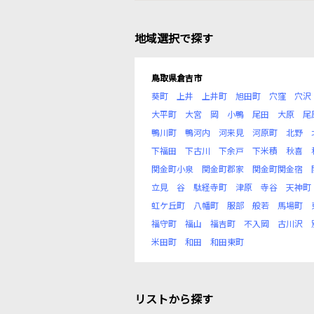
地域選択で探す
鳥取県倉吉市
葵町
上井
上井町
旭田町
穴窪
穴沢
大平町
大宮
岡
小鴨
尾田
大原
尾
鴨川町
鴨河内
河来見
河原町
北野
下福田
下古川
下余戸
下米積
秋喜
関金町小泉
関金町郡家
関金町関金宿
立見
谷
駄経寺町
津原
寺谷
天神町
虹ケ丘町
八幡町
服部
般若
馬場町
福守町
福山
福吉町
不入岡
古川沢
米田町
和田
和田東町
リストから探す