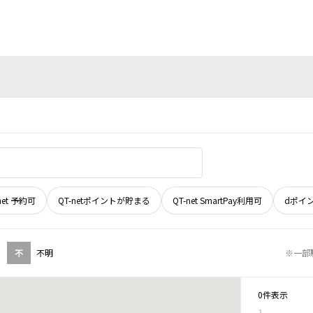
net 予約可
QT-netポイントが貯まる
QT-net SmartPay利用可
dポイ
不
不明
※一部
0件表示
1