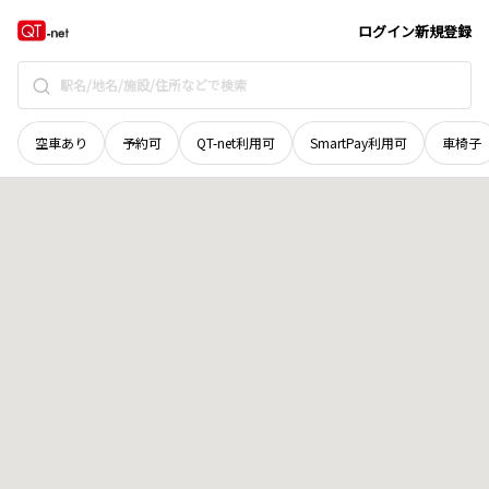
鳥取県
八頭郡八頭町
妻鹿野
地域選択で探す
ログイン
新規登録
空車あり
予約可
QT-net利用可
SmartPay利用可
車椅子